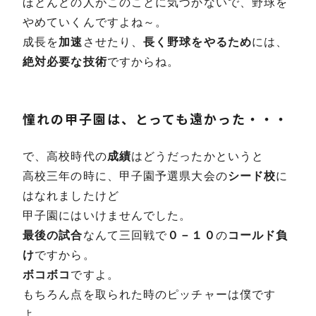
ほとんどの人がこのことに気づかないで、野球を
やめていくんですよね～。
成長を
加速
させたり、
長く野球をやるため
には、
絶対必要な技術
ですからね。
憧れの甲子園は、とっても遠かった・・・
で、高校時代の
成績
はどうだったかというと
高校三年の時に、甲子園予選県大会の
シード校
に
はなれましたけど
甲子園にはいけませんでした。
最後の試合
なんて三回戦で
０－１０
の
コールド負
け
ですから。
ボコボコ
ですよ。
もちろん点を取られた時のピッチャーは僕です
よ。