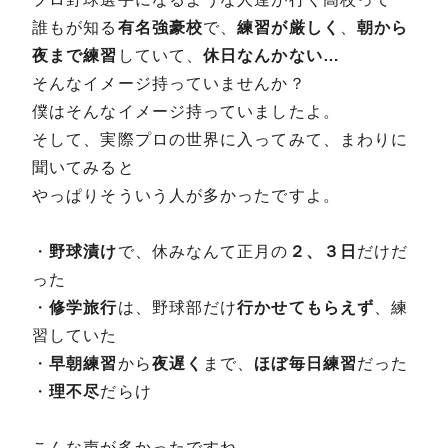
誰もが知る
有名強豪校
で、
練習が厳しく
、
朝から
夜まで練習
していて、
休日なんかない…
そんなイメージ持っていませんか？
僕はそんなイメージ持っていましたよ。
そして、実際プロの世界に入ってみて、まわりに
聞いてみると
やっぱりそういう人が多かったですよ。
・
野球漬け
で、休みなんて正月の
２、３日
だけだ
った
・
修学旅行
は、野球部だけ
行かせてもらえず
、練
習していた
・
早朝練習
から
夜遅く
まで、
ほぼ毎日練習
だった
・
理不尽
だらけ
こんな声が多かったですね。