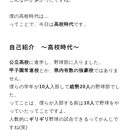
僕の高校時代は…
ってことで、今日は
高校時代
です。
自己紹介 ～高校時代～
公立高校
に進学し、野球部に入りました。
甲子園常連校
とか、
県内有数の強豪校
ではありま
せん。
僕らの学年が
10人
入部して
総勢20人
の野球部でし
た。
ってことは、僕らが入部する前は
10人
で野球をや
っていたってことですよ。
人数的に
ギリギリ
野球の試合できるってかんじで
すね(笑)