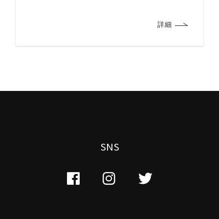
ができ ドラフト1巡目でプロ入り出来ました。
では […]
詳細
SNS