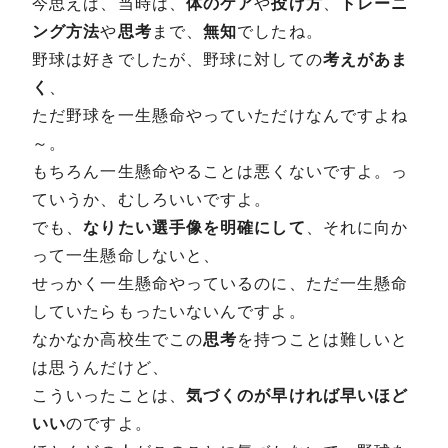
今思えば、当時は、
体のケア
や
投げ方
、
トレーニ
ング方法
や
思考
まで、
無知
でしたね。
野球は好きでしたが、野球に対しての
考えがあま
く
、
ただ野球を一生懸命やっていただけなんですよね
～。
もちろん一生懸命やることは悪くないですよ。っ
ていうか、むしろいいですよ。
でも、
なりたい選手像を明確にして
、それに向か
って一生懸命しないと、
せっかく一生懸命やっているのに、ただ一生懸命
していたらもったいないんですよ。
なかなか高校生でこの
思考
を持つことは難しいと
は思うんだけど、
こういったことは、
気づくのが早ければ早いほど
いい
のですよ。