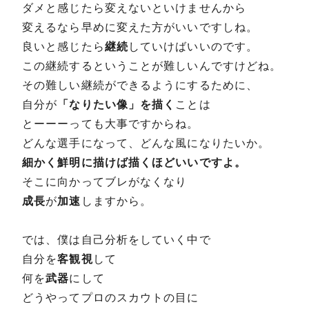
ダメと感じたら変えないといけませんから
変えるなら早めに変えた方がいいですしね。
良いと感じたら
継続
していけばいいのです。
この継続するということが難しいんですけどね。
その難しい継続ができるようにするために、
自分が
「なりたい像」を描く
ことは
とーーーっても大事ですからね。
どんな選手になって、どんな風になりたいか。
細かく鮮明に描けば描くほどいいですよ。
そこに向かってブレがなくなり
成長
が
加速
しますから。
では、僕は自己分析をしていく中で
自分を
客観視
して
何を
武器
にして
どうやってプロのスカウトの目に