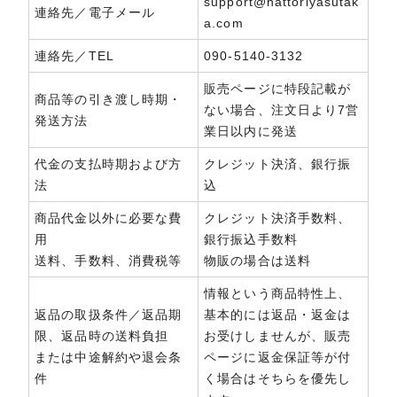
support@hattoriyasutak
連絡先／電子メール
a.com
連絡先／TEL
090-5140-3132
販売ページに特段記載が
商品等の引き渡し時期・
ない場合、注文日より7営
発送方法
業日以内に発送
代金の支払時期および方
クレジット決済、銀行振
法
込
商品代金以外に必要な費
クレジット決済手数料、
用
銀行振込手数料
送料、手数料、消費税等
物販の場合は送料
情報という商品特性上、
返品の取扱条件／返品期
基本的には返品・返金は
限、返品時の送料負担
お受けしませんが、販売
または中途解約や退会条
ページに返金保証等が付
件
く場合はそちらを優先し